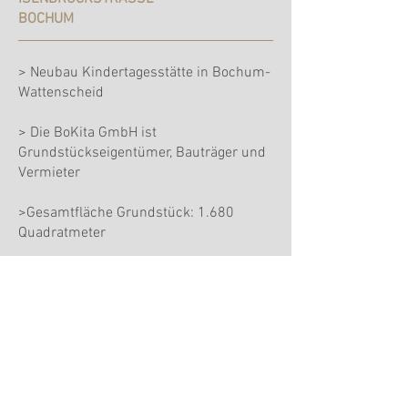
BOCHUM
> Neubau Kindertagesstätte in Bochum-
Wattenscheid
> Die BoKita GmbH ist
Grundstückseigentümer, Bauträger und
Vermieter
>Gesamtfläche Grundstück: 1.680
Quadratmeter