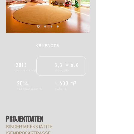
KEYFACTS
2013
2,2 Mio.€
PROJEKTSTART
VOLUMEN
2014
1.680 m²
FERTIGSTELLUNG
FLÄCHE
PROJEKTDATEN
KINDERTAGESSTÄTTTE
ISENBROCKSTRASSE