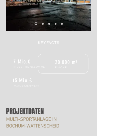
KEYFACTS
7 Mio.€
20.000 m²
INVESTITIONSSUMME
FLÄCHE
15 Mio.€
IMMOBILIENWERT
PROJEKTDATEN
MULTI-SPORTANLAGE IN
BOCHUM-WATTENSCHEID